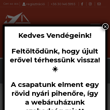
Geri az ács
regisztráció
+36 30 146 5993
×
Kedves Vendégeink!
Feltöltődünk, hogy újult
Szakmai
erővel térhessünk vissza!
tanácsadás
☀️
A csapatunk elment egy
KEZDŐOLDAL
SZOLGÁLTATÁSAINK
rövid nyári pihenőre, így
SZAKMAI TANÁCSADÁS
a webáruházunk
Tervezők, kivitelezők, építtetők és