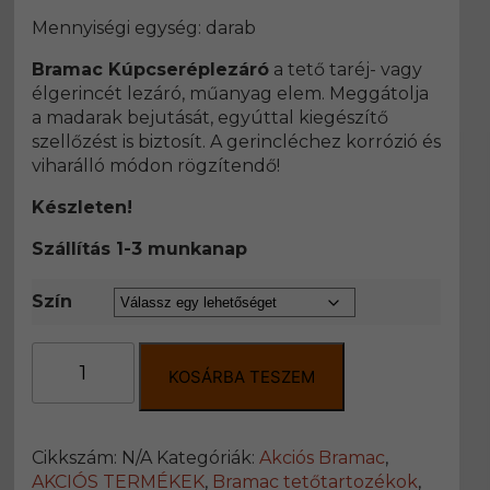
price
price
Mennyiségi egység: darab
was:
is:
1670 Ft.
1500 Ft.
Bramac Kúpcseréplezáró
a tető taréj- vagy
élgerincét lezáró, műanyag elem. Meggátolja
a madarak bejutását, egyúttal kiegészítő
szellőzést is biztosít. A gerincléchez korrózió és
viharálló módon rögzítendő!
Készleten!
Szállítás 1-3 munkanap
Szín
Bramac
Kúpcseréplezáró
KOSÁRBA TESZEM
mennyiség
Cikkszám:
N/A
Kategóriák:
Akciós Bramac
,
AKCIÓS TERMÉKEK
,
Bramac tetőtartozékok
,