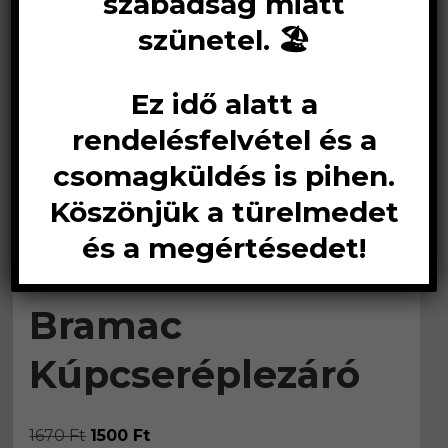
szabadság miatt
szünetel. 🏖️
Ez idő alatt a
rendelésfelvétel és a
csomagküldés is pihen.
Köszönjük a türelmedet
és a megértésedet!
Bramac
Kúpcseréplezáró
Original
Current
1670
Ft
1500
Ft