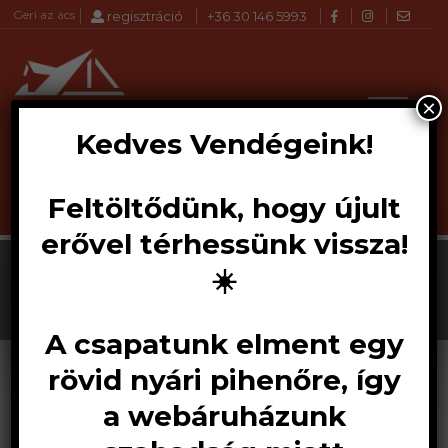
Geri az ács
regisztráció
+36 30 146 5993
×
Kedves Vendégeink!
Feltöltődünk, hogy újult
Products
Akció!
KERESÉS
search
erővel térhessünk vissza!
☀️
A csapatunk elment egy
rövid nyári pihenőre, így
a webáruházunk