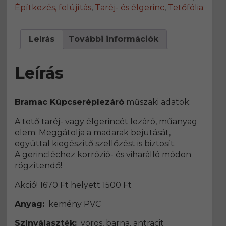
Építkezés, felújítás
,
Taréj- és élgerinc
,
Tetőfólia
Leírás
További információk
Leírás
Bramac Kúpcseréplezáró
műszaki adatok:
A tető taréj- vagy élgerincét lezáró, műanyag
elem. Meggátolja a madarak bejutását,
egyúttal kiegészítő szellőzést is biztosít.
A gerincléchez korrózió- és viharálló módon
rögzítendő!
Akció! 1670 Ft helyett 1500 Ft
Anyag:
kemény PVC
Színválaszték:
vörös, barna, antracit