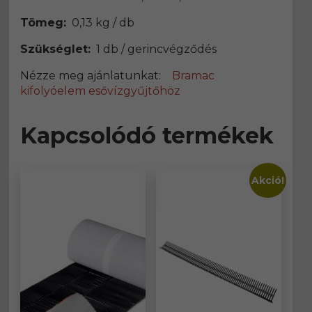
Tömeg:
0,13 kg / db
Szükséglet:
1 db / gerincvégződés
Nézze meg ajánlatunkat:
Bramac
kifolyóelem esővízgyűjtőhöz
Kapcsolódó termékek
Akció!