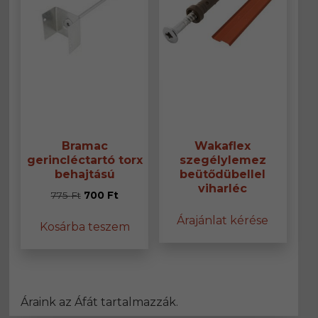
ki
Bramac
Wakaflex
gerincléctartó torx
szegélylemez
behajtású
beütődübellel
viharléc
Original
Current
775
Ft
700
Ft
price
price
Árajánlat kérése
Kosárba teszem
was:
is:
775 Ft.
700 Ft.
Áraink az Áfát tartalmazzák.