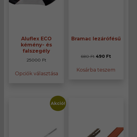
Aluflex ECO
Bramac lezárófésű
kémény- és
falszegély
Original
Current
680
Ft
490
Ft
25000
Ft
price
price
Ennek
Kosárba teszem
was:
is:
Opciók választása
a
680 Ft.
490 Ft.
terméknek
több
variációja
van.
Akció!
A
változatok
a
termékoldalon
választhatók