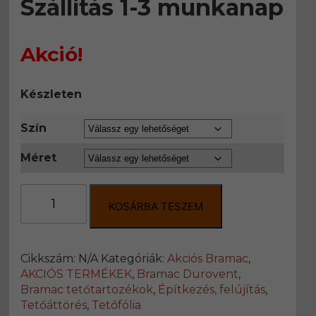
Szállítás 1-3 munkanap
Akció!
Készleten
Szín
Méret
Bramac
Római
KOSÁRBA TESZEM
és
Adria
helyiség-
Cikkszám:
N/A
Kategóriák:
Akciós Bramac
,
kiszellőztető
AKCIÓS TERMÉKEK
,
Bramac Durovent
,
egység
Bramac tetőtartozékok
,
Építkezés, felújítás
,
fóliagyűrűvel
Tetőáttörés
,
Tetőfólia
mennyiség