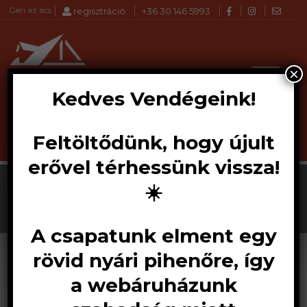
Geri az ács
regisztráció
+36 30 146 5993
×
Kedves Vendégeink!
Feltöltődünk, hogy újult
Products
Akció!
KERESÉS
search
erővel térhessünk vissza!
☀️
A csapatunk elment egy
rövid nyári pihenőre, így
a webáruházunk