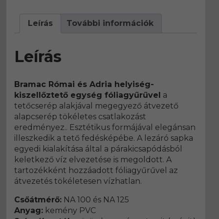
Leírás
További információk
Leírás
Bramac Római és Adria helyiség-
kiszellőztető egység fóliagyűrűvel
a
tetőcserép alakjával megegyező átvezető
alapcserép tökéletes csatlakozást
eredményez.. Esztétikus formájával elegánsan
illeszkedik a tető fedésképébe. A lezáró sapka
egyedi kialakítása által a párakicsapódásból
keletkező víz elvezetése is megoldott. A
tartozékként hozzáadott fóliagyűrűvel az
átvezetés tökéletesen vízhatlan.
Csőátmérő:
NA 100 és NA 125
Anyag:
kemény PVC