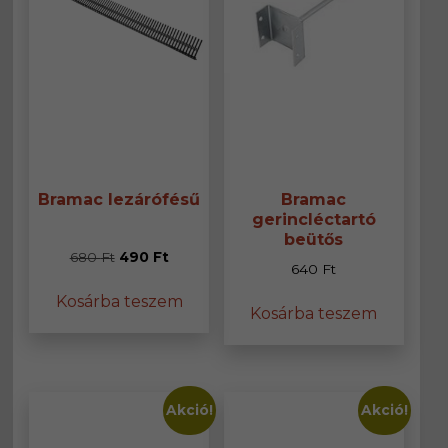
Bramac lezárófésű
Bramac
gerincléctartó
beütős
Original
Current
680
Ft
490
Ft
640
Ft
price
price
Kosárba teszem
was:
is:
Kosárba teszem
680 Ft.
490 Ft.
Akció!
Akció!