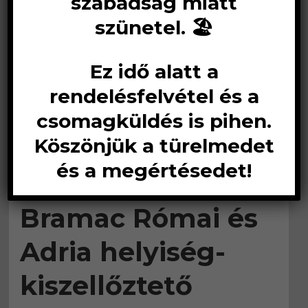
szabadság miatt
szünetel. 🏖️
Ez idő alatt a
rendelésfelvétel és a
csomagküldés is pihen.
Köszönjük a türelmedet
és a megértésedet!
Bramac Római és
Adria helyiség-
kiszellőztető