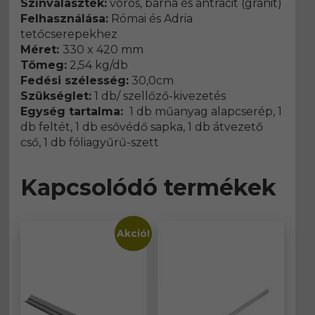
Színválaszték:
vörös, barna és antracit (gránit)
Felhasználása:
Római és Adria
tetőcserepekhez
Méret:
330 x 420 mm
Tömeg:
2,54 kg/db
Fedési szélesség:
30,0cm
Szükséglet:
1 db/ szellőző-kivezetés
Egység tartalma:
1 db műanyag alapcserép, 1
db feltét, 1 db esővédő sapka, 1 db átvezető
cső, 1 db fóliagyűrű-szett
Kapcsolódó termékek
Akció!