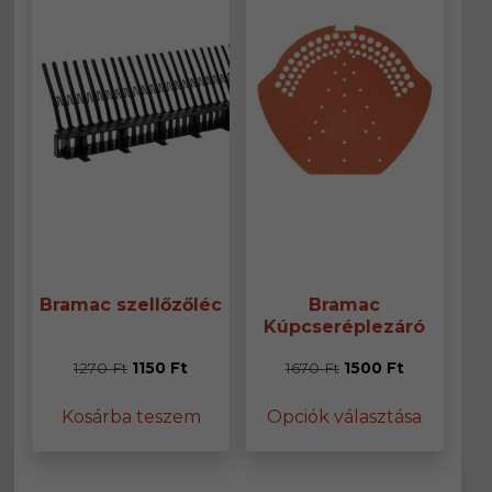
Bramac szellőzőléc
Bramac
Kúpcseréplezáró
Original
Current
Original
Current
1270
Ft
1150
Ft
1670
Ft
1500
Ft
price
price
price
price
Ennek
Kosárba teszem
Opciók választása
was:
is:
was:
is:
a
1270 Ft.
1150 Ft.
1670 Ft.
1500 Ft.
termék
több