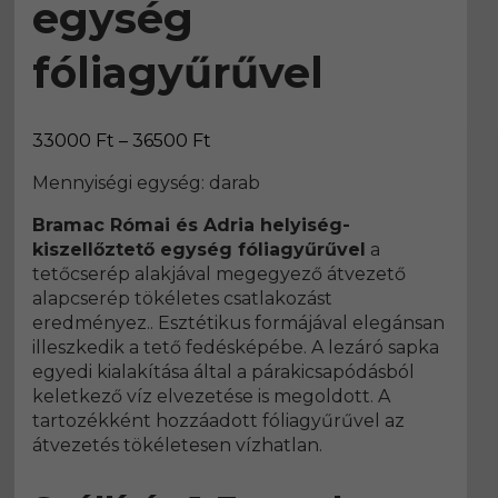
egység
fóliagyűrűvel
Ártartomány:
33000
Ft
–
36500
Ft
33000 Ft
Mennyiségi egység: darab
-
36500 Ft
Bramac Római és Adria helyiség-
kiszellőztető egység fóliagyűrűvel
a
tetőcserép alakjával megegyező átvezető
alapcserép tökéletes csatlakozást
eredményez.. Esztétikus formájával elegánsan
illeszkedik a tető fedésképébe. A lezáró sapka
egyedi kialakítása által a párakicsapódásból
keletkező víz elvezetése is megoldott. A
tartozékként hozzáadott fóliagyűrűvel az
átvezetés tökéletesen vízhatlan.