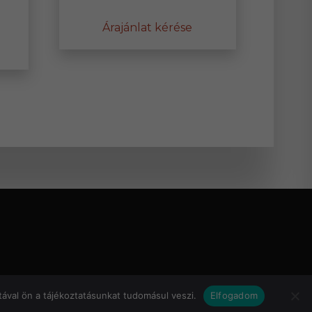
Árajánlat kérése
nnek
erméknek
öbb
riációja
an.
áltozatok
ermékoldalon
álaszthatók
SEMBLY
ával ön a tájékoztatásunkat tudomásul veszi.
Elfogadom