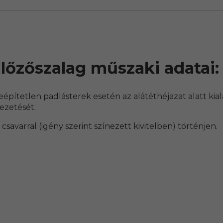
lőzőszalag műszaki adatai:
beépítetlen padlásterek esetén az alátéthéjazat alatt kia
vezetését.
avarral (igény szerint színezett kivitelben) történjen.