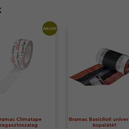
k
Akció!
ramac Climatape
Bramac BasicRoll univer
ragasztószalag
kúpalátét