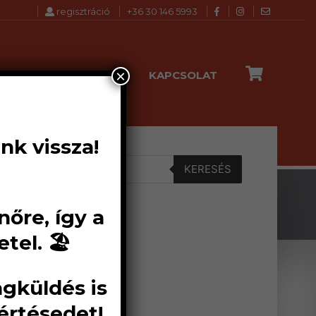
regisztráció
+36 30 146 5993
×
K
SHOP
BLOG
KAPCSOLAT
nk vissza!
KERESÉS
őre, így a
andard
el. 🏖️
alag
agküldés is
értésedet!