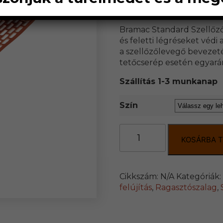
Mennyiségi egység: teker
Bramac Standard Szellőzős
és feletti légréseket védi
a szellőzőlevegő bevezetés
tetőcserép esetén egyará
Szállítás 1-3 munkanap
Szín
Bramac
Standard
KOSÁRBA 
Szellőzőszalag
mennyiség
Cikkszám:
N/A
Kategóriák:
felújítás
,
Ragasztószalag
,