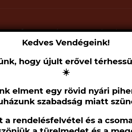
KEZDŐOLDAL
RÓLUNK
SZOLGÁLTATÁSAIN
Kedves Vendégeink!
ünk, hogy újult erővel térhessü
Products
☀️
search
nk elment egy rövid nyári pihen
Bramac St
házunk szabadság miatt szünet
Szellőzősz
tt a rendelésfelvétel és a csom
1850
Ft
szönjük a türelmedet és a meg