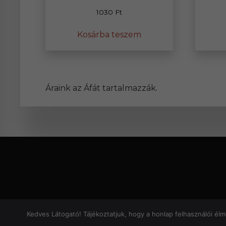
1030
Ft
Kosárba teszem
Áraink az Áfát tartalmazzák.
© Cop
Kedves Látogató! Tájékoztatjuk, hogy a honlap felhasználói él