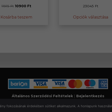
Original
Current
11915
Ft
10900
Ft
23045
Ft
price
price
E
Kosárba teszem
Opciók választása
was:
is:
a
11915 Ft.
10900 Ft.
t
t
va
v
A
v
a
t
v
ki
Általános Szerződési Feltételek
|
Bejelentkezés
yright 2026 Geri az ács | All Rights Reserved. | Designed by
AS
mény fokozásának érdekében sütiket alkalmazunk. A honlapunk használat