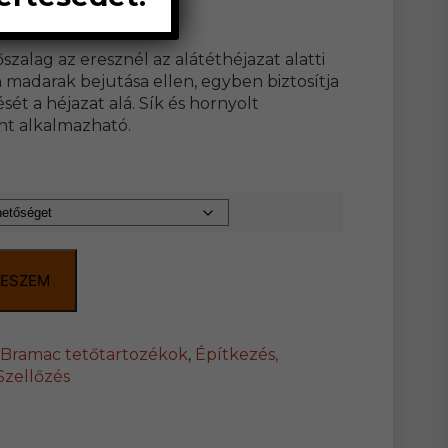
cs
zalag az eresznél az alátéthéjazat alatti
 a madarak bejutása ellen, egyben biztosítja
ét a héjazat alá. Sík és hornyolt
nt alkalmazható.
TESZEM
Bramac tetőtartozékok
,
Építkezés,
Szellőzés