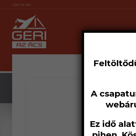
Geri az ács
Feltöltőd
A csapatu
webáru
Ez idő ala
pihen. Kö