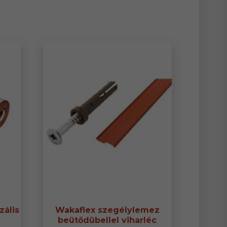
zális
Wakaflex szegélylemez
beütődübellel viharléc