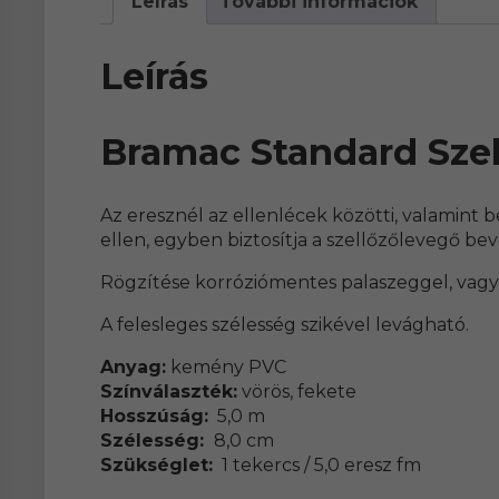
Leírás
További információk
Leírás
Bramac Standard Szel
Az eresznél az ellenlécek közötti, valamint 
ellen, egyben biztosítja a szellőzőlevegő be
Rögzítése korróziómentes palaszeggel, vagy cs
A felesleges szélesség szikével levágható.
Anyag:
kemény PVC
Színválaszték:
vörös, fekete
Hosszúság:
5,0 m
Szélesség:
8,0 cm
Szükséglet:
1 tekercs / 5,0 eresz fm