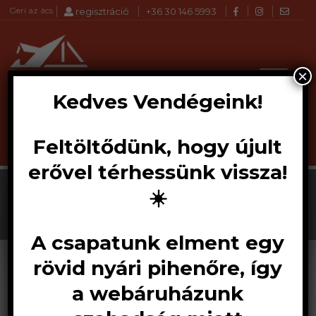
Geri az ács
regisztráció
+36 30 146 5993
×
Kedves Vendégeink!
Feltöltődünk, hogy újult
Products
Akció!
KERESÉS
search
erővel térhessünk vissza!
☀️
A csapatunk elment egy
rövid nyári pihenőre, így
a webáruházunk