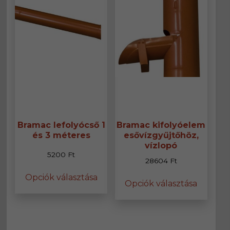
Bramac lefolyócső 1
Bramac kifolyóelem
és 3 méteres
esővízgyűjtőhöz,
vízlopó
5200
Ft
28604
Ft
Ennek
Ennek
Opciók választása
a
Opciók választása
a
terméknek
termék
több
több
variációja
variáció
van.