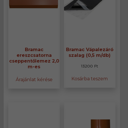
Bramac
Bramac Vápalezáró
ereszcsatorna
szalag (0,5 m/db)
cseppentőlemez 2,0
13200
Ft
m-es
Kosárba teszem
Árajánlat kérése