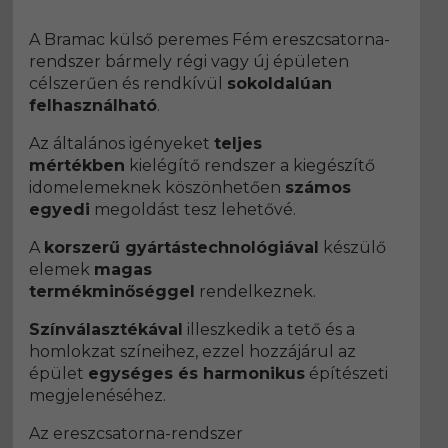
A Bramac külső peremes Fém ereszcsatorna-
rendszer bármely régi vagy új épületen
célszerűen és rendkívül
sokoldalúan
felhasználható
.
Az általános igényeket
teljes
mértékben
kielégítő rendszer a kiegészítő
idomelemeknek köszönhetően
számos
egyedi
megoldást tesz lehetővé.
A
korszerű gyártástechnológiával
készülő
elemek
magas
termékminőséggel
rendelkeznek.
Színválasztékával
illeszkedik a tető és a
homlokzat színeihez, ezzel hozzájárul az
épület
egységes és harmonikus
építészeti
megjelenéséhez.
Az ereszcsatorna-rendszer