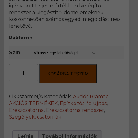
igényeket teljes mértékben kielégítő
rendszer a kiegészítő idomelemeknek
köszönhetően számos egyedi megoldást tesz
lehetővé.
Raktáron
Szín
Bramac
véglezáró
KOSÁRBA TESZEM
elem
mennyiség
Cikkszám:
N/A
Kategóriák:
Akciós Bramac
,
AKCIÓS TERMÉKEK
,
Építkezés, felújítás
,
Ereszcsatorna
,
Ereszcsatorna rendszer
,
Szegélyek, csatornák
Leírás
További információk