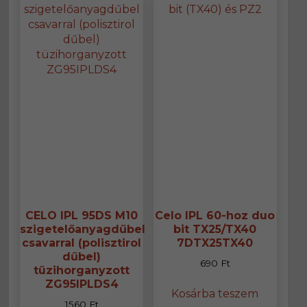
CELO IPL 95DS M10
Celo IPL 60-hoz duo
szigetelőanyagdűbel
bit TX25/TX40
csavarral (polisztirol
7DTX25TX40
dűbel)
690
Ft
tüzihorganyzott
ZG95IPLDS4
Kosárba teszem
1560
Ft