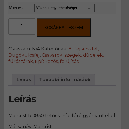
Méret
Marcrist
RD850
KOSÁRBA TESZEM
tetőcserép
fúró
gyémánt
Cikkszám:
N/A
Kategóriák:
Bitfej készlet,
éllel
Dugókulcsfej
,
Csavarok, szegek, dübelek,
mennyiség
fúrószárak
,
Építkezés, felújítás
Leírás
További információk
Leírás
Marcrist RD850 tetőcserép fúró gyémánt éllel
Márkanév: Marcrist