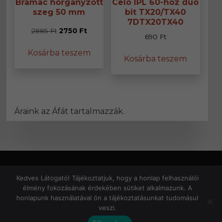
Bramac horganyzott
Celo IPL 60-hoz duo
szeg 50 mm
bit TX20/TX40
7DTX20TX40
Original
Current
2885
Ft
2750
Ft
690
Ft
price
price
Kosárba teszem
was:
is:
Kosárba teszem
2885 Ft.
2750 Ft.
Áraink az Áfát tartalmazzák.
Kedves Látogató! Tájékoztatjuk, hogy a honlap felhasználói
élmény fokozásának érdekében sütiket alkalmazunk. A
Általános Szerződési Feltételek
|
Bejelentkezés
honlapunk használatával ön a tájékoztatásunkat tudomásul
veszi.
© Copyright 2026 Geri az ács | All Rights Reserved. |
Designed by
ASSEMBLY