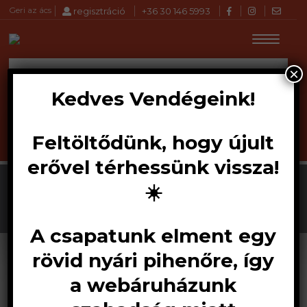
Geri az ács
regisztráció
+36 30 146 5993
×
Products
KERESÉS
search
Kedves Vendégeink!
Feltöltődünk, hogy újult
erővel térhessünk vissza!
☀️
A csapatunk elment egy
rövid nyári pihenőre, így
Marcrist RD850
a webáruházunk