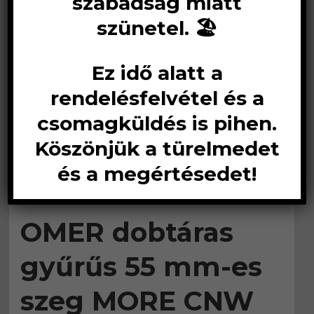
szabadság miatt
szünetel. 🏖️
Ez idő alatt a
rendelésfelvétel és a
csomagküldés is pihen.
Köszönjük a türelmedet
és a megértésedet!
OMER dobtáras
gyűrűs 55 mm-es
szeg MORE CNW