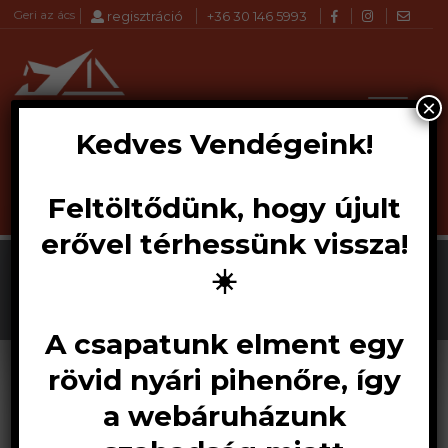
Geri az ács
regisztráció
+36 30 146 5993
×
Kedves Vendégeink!
Feltöltődünk, hogy újult
Products
KERESÉS
search
erővel térhessünk vissza!
☀️
A csapatunk elment egy
rövid nyári pihenőre, így
a webáruházunk