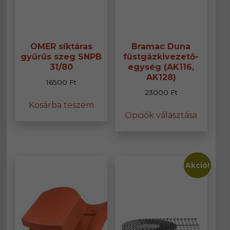
OMER síktáras
Bramac Duna
gyűrűs szeg SNPB
füstgázkivezető-
31/80
egység (AK116,
AK128)
16500
Ft
23000
Ft
Kosárba teszem
Ennek
Opciók választása
a
termék
több
variáció
van.
Akció!
A
változa
a
termék
választ