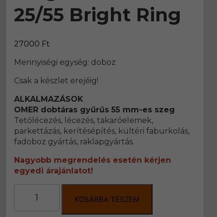
25/55 Bright Ring
27000
Ft
Mennyiségi egység: doboz
Csak a készlet erejéig!
ALKALMAZÁSOK
OMER dobtáras gyűrűs 55 mm-es szeg
Tetőlécezés, lécezés, takaróelemek,
parkettázás, kerítésépítés, kültéri faburkolás,
fadoboz gyártás, raklapgyártás.
Nagyobb megrendelés esetén kérjen
egyedi árajánlatot!
OMER
dobtáras
KOSÁRBA TESZEM
gyűrűs