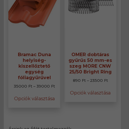
ki
Bramac Duna
OMER dobtáras
helyiség-
gyűrűs 50 mm-es
kiszellőztető
szeg MORE CNW
egység
25/50 Bright Ring
fóliagyűrűvel
Ártartomán
890
Ft
–
23500
Ft
Ártartomány:
35000
Ft
–
39000
Ft
890 Ft
Ennek
35000 Ft
Opciók választása
-
Ennek
a
Opciók választása
-
23500 Ft
a
termék
39000 Ft
terméknek
több
több
variáció
variációja
van.
van.
A