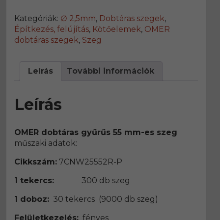
55
mm-
Kategóriák:
∅ 2,5mm
,
Dobtáras szegek
,
es
Építkezés, felújítás
,
Kötőelemek
,
OMER
szeg
dobtáras szegek
,
Szeg
MORE
CNW
25/55
Leírás
További információk
Bright
Ring
Leírás
mennyiség
OMER dobtáras gyűrűs 55 mm-es szeg
műszaki adatok:
Cikkszám:
7CNW25552R-P
1 tekercs:
300 db szeg
1 doboz:
30 tekercs (9000 db szeg)
Felületkezelés:
fényes