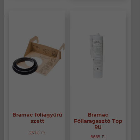
több
variáció
van.
A
változa
a
termék
választ
ki
Bramac fóliagyűrű
Bramac
szett
Fóliaragasztó Top
RU
2570
Ft
6665
Ft