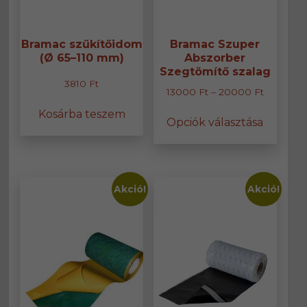
Bramac szűkítőidom
Bramac Szuper
(Ø 65–110 mm)
Abszorber
Szegtömítő szalag
3810
Ft
Ártartom
13000
Ft
–
20000
Ft
13000 Ft
Ennek
Kosárba teszem
Opciók választása
-
a
20000 F
termék
több
variáció
van.
Akció!
Akció!
A
változa
a
termék
választ
ki