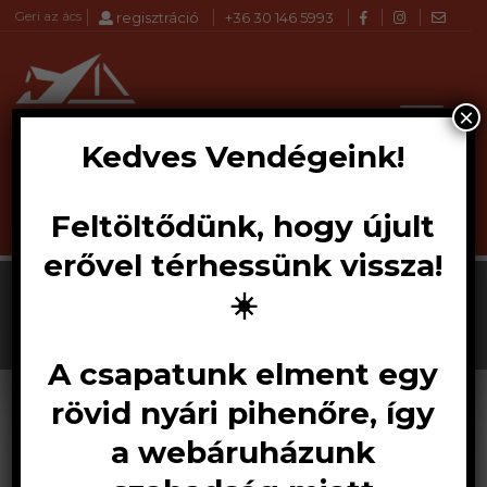
Geri az ács
regisztráció
+36 30 146 5993
×
Kedves Vendégeink!
Feltöltődünk, hogy újult
Products
KERESÉS
search
erővel térhessünk vissza!
Kiegészítők
☀️
A csapatunk elment egy
1–12 termék, összesen 13 db
rövid nyári pihenőre, így
a webáruházunk
Akció!