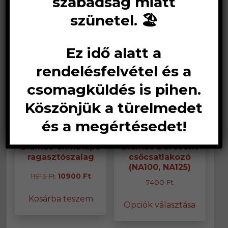
szabadság miatt
szünetel. 🏖️
Ez idő alatt a
rendelésfelvétel és a
csomagküldés is pihen.
Köszönjük a türelmedet
és a megértésedet!
Bramac Climatape
Bramac Durovent
ragasztószalag
csőcsatlakozó
(NA100, NA125)
Original
Current
11915
Ft
10900
Ft
7400
Ft
price
price
Ennek
Kosárba teszem
was:
is:
Opciók választása
a
11915 Ft.
10900 Ft.
termék