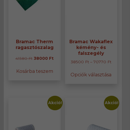
Bramac Therm
Bramac Wakaflex
ragasztószalag
kémény- és
falszegély
Original
Current
41580
Ft
38000
Ft
Ártartom
38500
Ft
–
70770
Ft
price
price
38500 Ft
Ennek
Kosárba teszem
was:
is:
Opciók választása
-
a
41580 Ft.
38000 Ft.
70770 Ft
termék
több
variáció
van.
Akció!
Akció!
A
változa
a
termék