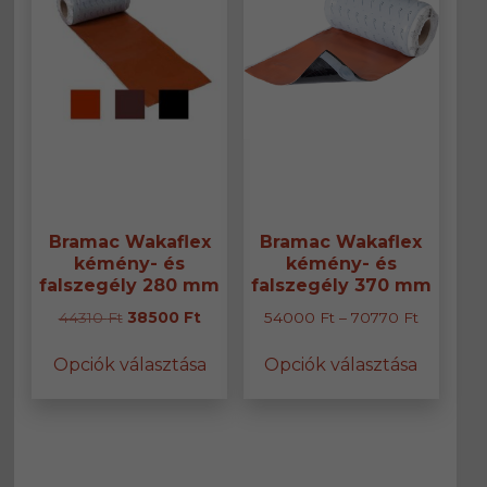
választ
ki
Bramac Wakaflex
Bramac Wakaflex
kémény- és
kémény- és
falszegély 280 mm
falszegély 370 mm
Original
Current
Ártartom
44310
Ft
38500
Ft
54000
Ft
–
70770
Ft
price
price
54000 F
Ennek
Ennek
Opciók választása
Opciók választása
was:
is:
-
a
a
44310 Ft.
38500 Ft.
70770 Ft
terméknek
termék
több
több
variációja
variáció
van.
van.