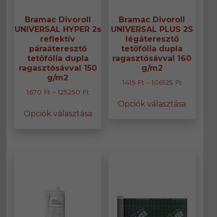
Bramac Divoroll
Bramac Divoroll
UNIVERSAL HYPER 2s
UNIVERSAL PLUS 2S
reflektív
légáteresztő
páraáteresztő
tetőfólia dupla
tetőfólia dupla
ragasztósávval 160
ragasztósávval 150
g/m2
g/m2
Ártartomán
1415
Ft
–
106125
Ft
Ártartomány:
1670
Ft
–
125250
Ft
1415 Ft
Ennek
1670 Ft
Opciók választása
-
Ennek
a
Opciók választása
-
106125 Ft
a
termék
125250 Ft
terméknek
több
több
variáció
variációja
van.
van.
A
A
változa
változatok
a
a
termék
termékoldalon
választ
választhatók
ki