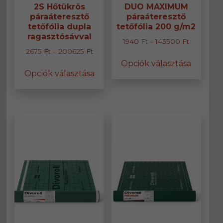
2S Hőtükrös
DUO MAXIMUM
páraáteresztő
páraáteresztő
tetőfólia dupla
tetőfólia 200 g/m2
ragasztósávval
Ártartomá
1940
Ft
–
145500
Ft
Ártartomány:
2675
Ft
–
200625
Ft
1940 Ft
Ennek
2675 Ft
Opciók választása
-
Ennek
a
Opciók választása
-
145500 Ft
a
termék
200625 Ft
terméknek
több
több
variáció
variációja
van.
van.
A
A
változa
változatok
a
a
termék
termékoldalon
választ
választhatók
ki
ki