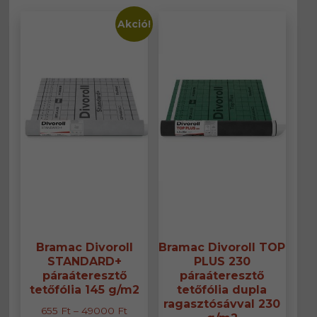
variáció
A
van.
változatok
Akció!
A
a
változa
termékoldalon
a
választhatók
termék
ki
választ
ki
Bramac Divoroll
Bramac Divoroll TOP
STANDARD+
PLUS 230
páraáteresztő
páraáteresztő
tetőfólia 145 g/m2
tetőfólia dupla
ragasztósávval 230
Ártartomány:
655
Ft
–
49000
Ft