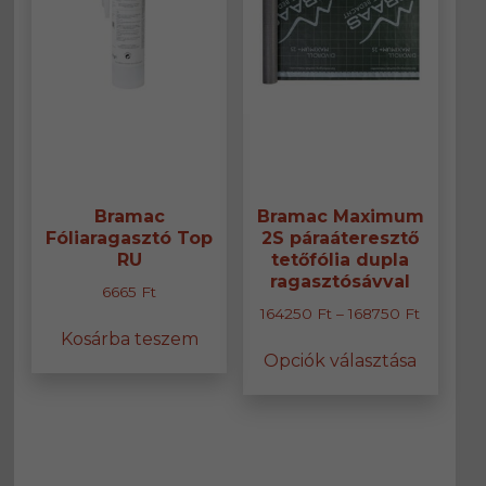
ki
Bramac
Bramac Maximum
Fóliaragasztó Top
2S páraáteresztő
RU
tetőfólia dupla
ragasztósávval
6665
Ft
Ártartom
164250
Ft
–
168750
Ft
164250 F
Kosárba teszem
Ennek
Opciók választása
-
a
168750 F
termék
több
variáció
van.
A