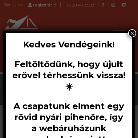
Geri az ács
regisztráció
+36 30 146 5993
×
Kedves Vendégeink!
Feltöltődünk, hogy újult
Products
KERESÉS
search
erővel térhessünk vissza!
Páraáteresztő
☀️
fóliák
A csapatunk elment egy
rövid nyári pihenőre, így
A páraáteresztő fólia új építéshez és
a webáruházunk
felújításhoz egyaránt megfelel. Ellenáll a
szélsőséges időjárási viszonyoknak. Szarufa