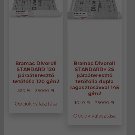
választhatók
választ
ki
ki
Bramac Divoroll
Bramac Divoroll
STANDARD 120
STANDARD+ 2S
páraáteresztő
páraáteresztő
tetőfólia 120 g/m2
tetőfólia dupla
ragasztósávval 145
Ártartomány:
520
Ft
–
39000
Ft
g/m2
520 Ft
Ennek
Ártartomá
1040
Ft
–
78000
Ft
Opciók választása
-
a
1040 Ft
39000 Ft
Ennek
terméknek
Opciók választása
-
a
több
78000 Ft
termék
variációja
több
van.