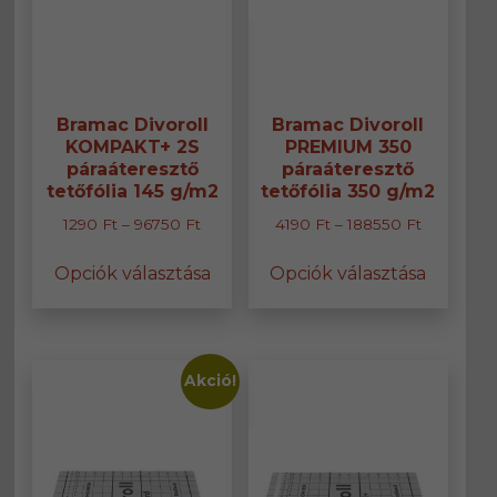
Bramac Divoroll
Bramac Divoroll
KOMPAKT+ 2S
PREMIUM 350
páraáteresztő
páraáteresztő
tetőfólia 145 g/m2
tetőfólia 350 g/m2
Ártartomány:
Ártartomá
1290
Ft
–
96750
Ft
4190
Ft
–
188550
Ft
1290 Ft
4190 Ft
Ennek
Ennek
Opciók választása
Opciók választása
-
-
a
a
96750 Ft
188550 Ft
terméknek
termék
több
több
variációja
variáció
van.
van.
Akció!
A
A
változatok
változa
a
a
termékoldalon
termék