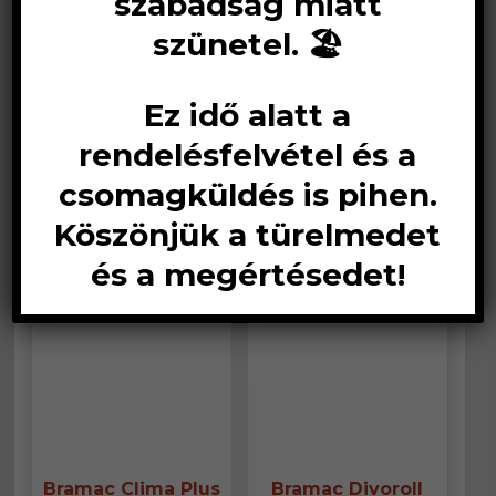
szabadság miatt
feletti vagy deszkázott
szünetel. 🏖️
1–12 termék, összesen 16 db
Ez idő alatt a
rendelésfelvétel és a
csomagküldés is pihen.
Köszönjük a türelmedet
és a megértésedet!
Bramac Clima Plus
Bramac Divoroll