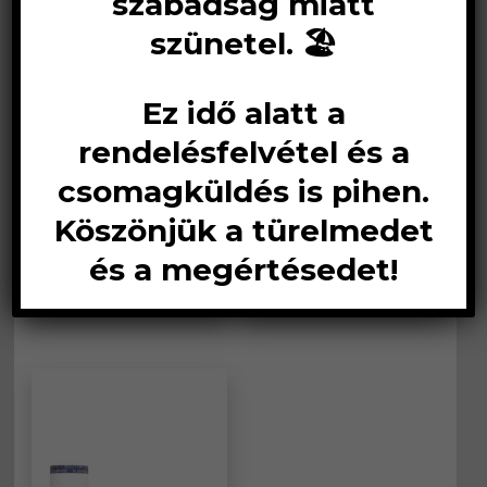
szabadság miatt
szünetel. 🏖️
Ez idő alatt a
rendelésfelvétel és a
csomagküldés is pihen.
Köszönjük a türelmedet
Knauf üveg-
Rockwool üveg-
ásványgyapot
ásványgyapot
és a megértésedet!
szigetelések
(9)
szigetelések
(4)