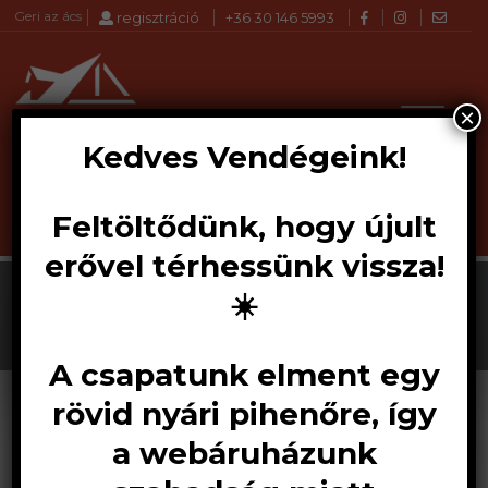
Geri az ács
regisztráció
+36 30 146 5993
×
Kedves Vendégeink!
Feltöltődünk, hogy újult
Products
KERESÉS
search
erővel térhessünk vissza!
Hőszigetelés
☀️
A csapatunk elment egy
rövid nyári pihenőre, így
a webáruházunk