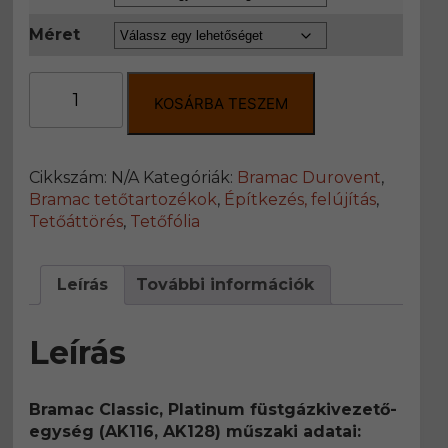
Méret
Bramac
Classic,
KOSÁRBA TESZEM
Platinum
füstgázkivezető-
egység
Cikkszám:
N/A
Kategóriák:
Bramac Durovent
,
(AK116,
Bramac tetőtartozékok
,
Építkezés, felújítás
,
AK128)
Tetőáttörés
,
Tetőfólia
mennyiség
Leírás
További információk
Leírás
Bramac Classic, Platinum füstgázkivezető-
egység (AK116, AK128) műszaki adatai: