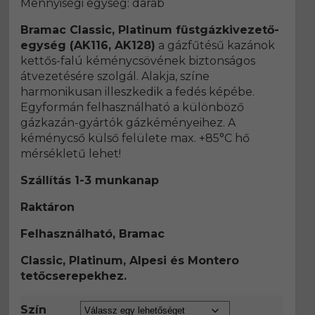
Mennyiségi egység: darab
Bramac Classic, Platinum füstgázkivezető-
egység (AK116, AK128)
a gázfűtésű kazánok
kettős-falú kéménycsövének biztonságos
átvezetésére szolgál. Alakja, színe
harmonikusan illeszkedik a fedés képébe.
Egyformán felhasználható a különböző
gázkazán-gyártók gázkéményeihez. A
kéménycső külső felülete max. +85°C hő
mérsékletű lehet!
Szállítás 1-3 munkanap
Raktáron
Felhasználható, Bramac
Classic, Platinum, Alpesi és Montero
tetőcserepekhez.
Szín