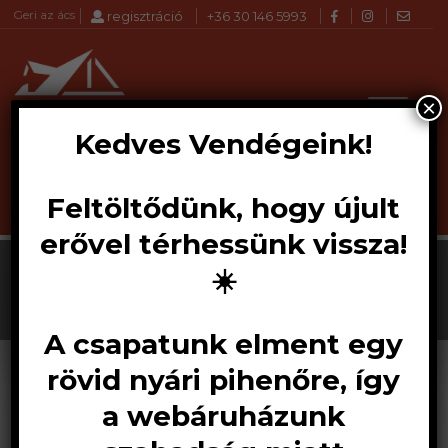
Geri az ács
regisztráció
+36 30 146 5993
×
Kedves Vendégeink!
Feltöltődünk, hogy újult
Products
KERESÉS
search
erővel térhessünk vissza!
☀️
A csapatunk elment egy
rövid nyári pihenőre, így
a webáruházunk