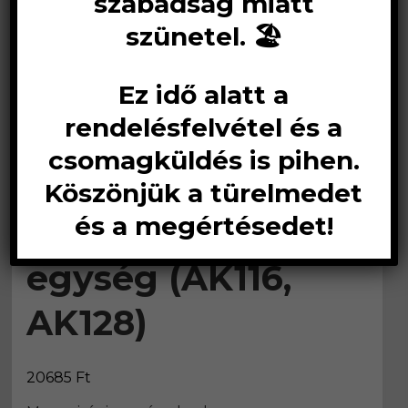
szabadság miatt
szünetel. 🏖️
Ez idő alatt a
rendelésfelvétel és a
Bramac Classic,
csomagküldés is pihen.
Platinum
Köszönjük a türelmedet
és a megértésedet!
füstgázkivezető-
egység (AK116,
AK128)
20685
Ft