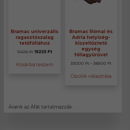
Bramac univerzális
Bramac Római és
ragasztószalag
Adria helyiség-
tetőfóliához
kiszellőztető
egység
Original
Current
15225
Ft
15225
Ft
fóliagyűrűvel
price
price
Ártartom
33000
Ft
–
36500
Ft
Kosárba teszem
was:
is:
33000 Ft
15225 Ft.
15225 Ft.
Ennek
Opciók választása
-
a
36500 Ft
termék
több
variáció
van.
Áraink az Áfát tartalmazzák.
A
változa
a
termék