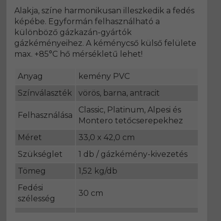
Alakja, színe harmonikusan illeszkedik a fedés
képébe. Egyformán felhasználható a
különböző gázkazán-gyártók
gázkéményeihez. A kéménycső külső felülete
max. +85°C hő mérsékletű lehet!
Anyag
kemény PVC
Színválaszték
vörös, barna, antracit
Classic, Platinum, Alpesi és
Felhasználása
Montero tetőcserepekhez
Méret
33,0 x 42,0 cm
Szükséglet
1 db / gázkémény-kivezetés
Tömeg
1,52 kg/db
Fedési
30 cm
szélesség