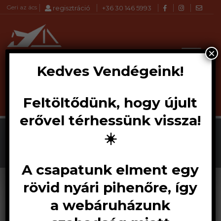
Geri az ács
regisztráció
+36 30 146 5993
×
Kedves Vendégeink!
Feltöltődünk, hogy újult
Products
KERESÉS
search
erővel térhessünk vissza!
☀️
A csapatunk elment egy
rövid nyári pihenőre, így
a webáruházunk