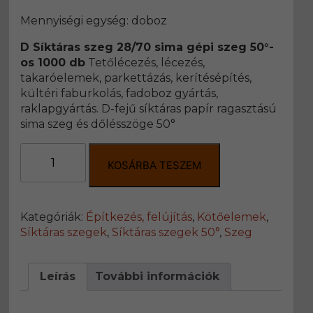
Mennyiségi egység: doboz
D Síktáras szeg 28/70 sima gépi szeg 50°-
os 1000 db
Tetőlécezés, lécezés,
takaróelemek, parkettázás, kerítésépítés,
kültéri faburkolás, fadoboz gyártás,
raklapgyártás. D-fejű síktáras papír ragasztású
sima szeg és dőlésszöge 50°
D
Síktáras
KOSÁRBA TESZEM
szeg
28/70
sima
Kategóriák:
Építkezés, felújítás
,
Kötőelemek
,
gépi
Síktáras szegek
,
Síktáras szegek 50°
,
Szeg
szeg
50°-
os
Leírás
További információk
1000
db