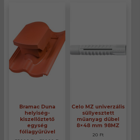
A
változa
a
termék
választ
ki
Bramac Duna
Celo MZ univerzális
helyiség-
süllyesztett
kiszellőztető
műanyag dűbel
egység
8×48 mm 98MZ
fóliagyűrűvel
20
Ft