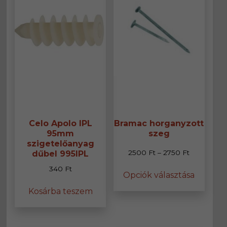
Celo Apolo IPL
Bramac horganyzott
95mm
szeg
szigetelőanyag
Ártartomán
2500
Ft
–
2750
Ft
dűbel 995IPL
2500 Ft
Ennek
340
Ft
Opciók választása
-
a
2750 Ft
termék
Kosárba teszem
több
variáció
van.