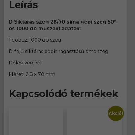
Leírás
mennyiség
D Síktáras szeg 28/70 sima gépi szeg 50°-
os 1000 db műszaki adatok:
1 doboz: 1000 db szeg
D-fejű síktáras papír ragasztású sima szeg
Dőlésszög: 50°
Méret: 2,8 x 70 mm
Kapcsolódó termékek
Akció!