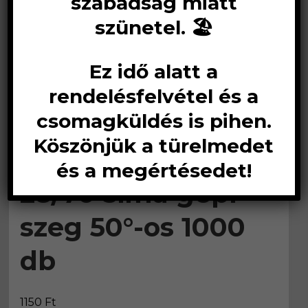
szabadság miatt
szünetel. 🏖️
Ez idő alatt a
rendelésfelvétel és a
csomagküldés is pihen.
Köszönjük a türelmedet
D Síktáras szeg
és a megértésedet!
28/70 sima gépi
szeg 50°-os 1000
db
1150
Ft