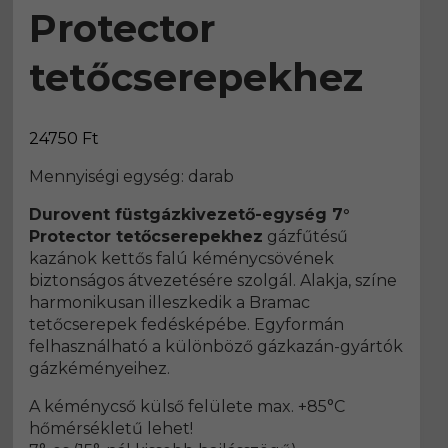
Protector
tetőcserepekhez
24750
Ft
Mennyiségi egység: darab
Durovent füstgázkivezető-egység 7°
Protector tetőcserepekhez
gázfűtésű
kazánok kettős falú kéménycsövének
biztonságos átvezetésére szolgál. Alakja, színe
harmonikusan illeszkedik a Bramac
tetőcserepek fedésképébe. Egyformán
felhasználható a különböző gázkazán-gyártók
gázkéményeihez.
A kéménycső külső felülete max. +85°C
hőmérsékletű lehet!