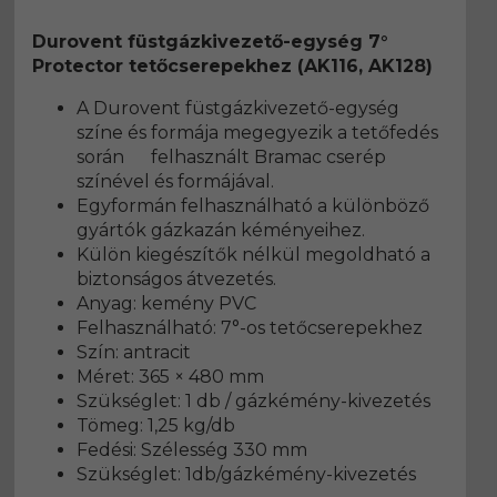
Durovent füstgázkivezető-egység 7°
Protector tetőcserepekhez (AK116, AK128)
A Durovent füstgázkivezető-egység
színe és formája megegyezik a tetőfedés
során felhasznált Bramac cserép
színével és formájával.
Egyformán felhasználható a különböző
gyártók gázkazán kéményeihez.
Külön kiegészítők nélkül megoldható a
biztonságos átvezetés.
Anyag: kemény PVC
Felhasználható: 7°-os tetőcserepekhez
Szín: antracit
Méret: 365 × 480 mm
Szükséglet: 1 db / gázkémény-kivezetés
Tömeg: 1,25 kg/db
Fedési: Szélesség 330 mm
Szükséglet: 1db/gázkémény-kivezetés