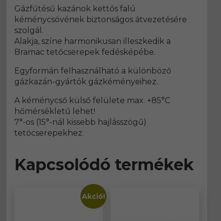
Gázfűtésű kazánok kettős falú
kéménycsövének biztonságos átvezetésére
szolgál.
Alakja, színe harmonikusan illeszkedik a
Bramac tetőcserepek fedésképébe.
Egyformán felhasználható a különböző
gázkazán-gyártók gázkéményeihez.
A kéménycső külső felülete max. +85°C
hőmérsékletű lehet!
7°-os (15°-nál kissebb hajlásszögű)
tetöcserepekhez.
Kapcsolódó termékek
Akció!