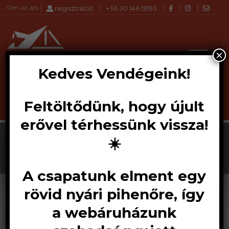
Geri az ács
regisztráció
+36 30 146 5993
×
Kedves Vendégeink!
Feltöltődünk, hogy újult
Products
KERESÉS
search
erővel térhessünk vissza!
☀️
A csapatunk elment egy
rövid nyári pihenőre, így
a webáruházunk