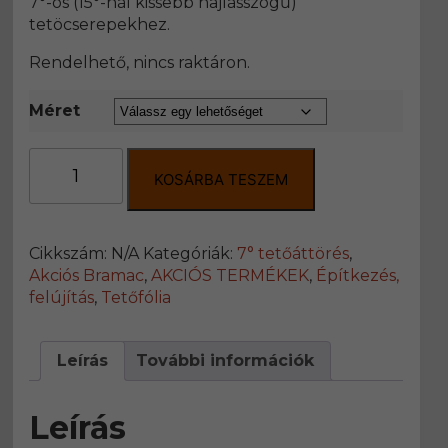
7°-os (15°-nál kissebb hajlásszögű)
tetöcserepekhez.
Rendelhető, nincs raktáron.
Méret
Durovent
füstgázkivezető-
KOSÁRBA TESZEM
egység
7°
Protector
Cikkszám:
N/A
Kategóriák:
7° tetőáttörés
,
tetőcserepekhez
Akciós Bramac
,
AKCIÓS TERMÉKEK
,
Építkezés,
mennyiség
felújítás
,
Tetőfólia
Leírás
További információk
Leírás