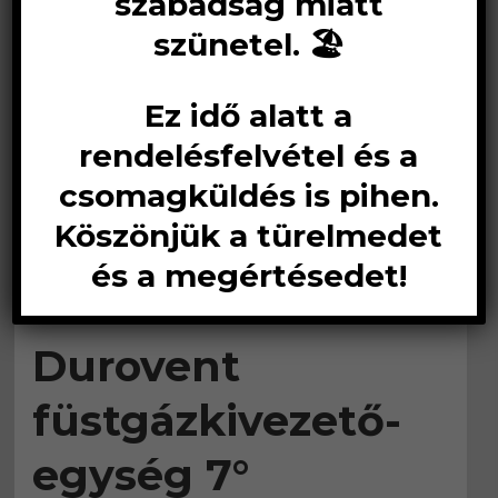
szabadság miatt
szünetel. 🏖️
Ez idő alatt a
rendelésfelvétel és a
csomagküldés is pihen.
Köszönjük a türelmedet
és a megértésedet!
Durovent
füstgázkivezető-
egység 7°