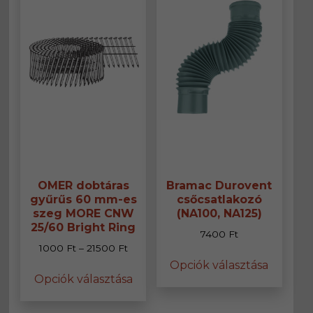
OMER dobtáras
Bramac Durovent
gyűrűs 60 mm-es
csőcsatlakozó
szeg MORE CNW
(NA100, NA125)
25/60 Bright Ring
7400
Ft
Ártartomány:
1000
Ft
–
21500
Ft
Ennek
1000 Ft
Opciók választása
Ennek
a
Opciók választása
-
a
termék
21500 Ft
terméknek
több