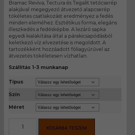
Bramac Reviva, Tectura és Tegalit tetőcserép
alakjával megegyező átvezető alapcserép
tökéletes csatlakozást eredményez a fedés
minden eleméhez. Esztétikus forma, elegáns
illeszkedés a fedésképbe. A lezáró sapka
egyedi kialakítása által a párakicsapódásból
keletkező víz elvezetése is megoldott. A
tartozékként hozzáadott fóliagyűrűvel az
átvezetés tökéletesen vízhatlan.
Szállítás 1-3 munkanap
Típus
Szín
Méret
Durovent
helyiség-
KOSÁRBA TESZEM
kiszellőztető