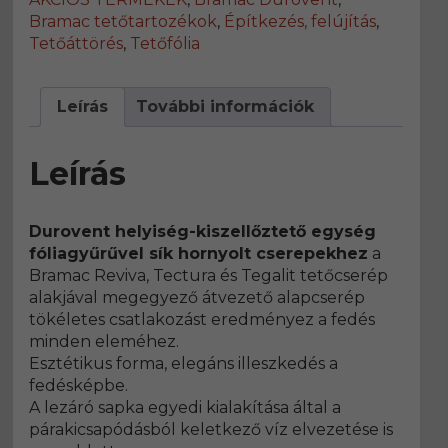
Bramac tetőtartozékok
,
Építkezés, felújítás
,
Tetőáttörés
,
Tetőfólia
Leírás
További információk
Leírás
Durovent helyiség-kiszellőztető egység
fóliagyűrűvel sík hornyolt cserepekhez
a
Bramac Reviva, Tectura és Tegalit tetőcserép
alakjával megegyező átvezető alapcserép
tökéletes csatlakozást eredményez a fedés
minden eleméhez.
Esztétikus forma, elegáns illeszkedés a
fedésképbe.
A lezáró sapka egyedi kialakítása által a
párakicsapódásból keletkező víz elvezetése is