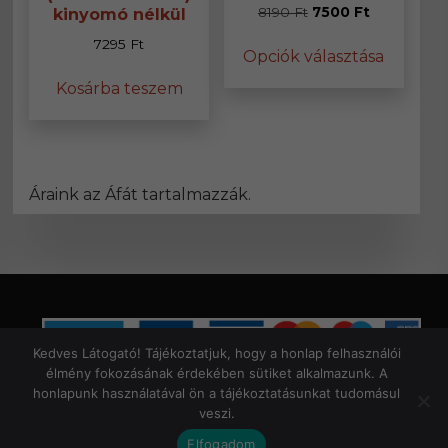
Original
Current
8190
Ft
7500
Ft
kinyomó nélkül
price
price
Ennek
7295
Ft
Opciók választása
was:
is:
a
8190 Ft.
7500 Ft.
termék
Kosárba teszem
több
variáció
van.
A
változa
Áraink az Áfát tartalmazzák.
a
termék
választ
ki
Kedves Látogató! Tájékoztatjuk, hogy a honlap felhasználói
élmény fokozásának érdekében sütiket alkalmazunk. A
Általános Szerződési Feltételek
|
Bejelentkezés
honlapunk használatával ön a tájékoztatásunkat tudomásul
veszi.
© Copyright 2026 Geri az ács | All Rights Reserved. |
Designed by
ASSEMBLY
Elfogadom