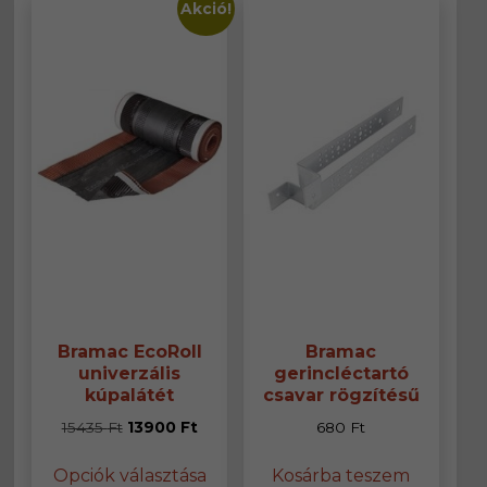
Akció!
Bramac EcoRoll
Bramac
univerzális
gerincléctartó
kúpalátét
csavar rögzítésű
Original
Current
15435
Ft
13900
Ft
680
Ft
price
price
Ennek
Opciók választása
Kosárba teszem
was:
is:
a