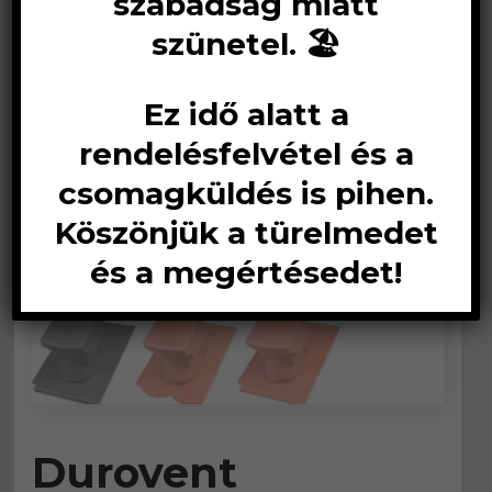
szabadság miatt
szünetel. 🏖️
Ez idő alatt a
rendelésfelvétel és a
csomagküldés is pihen.
Köszönjük a türelmedet
és a megértésedet!
Durovent