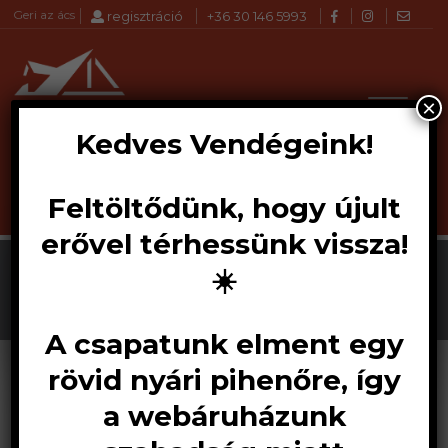
Geri az ács
regisztráció
+36 30 146 5993
×
Kedves Vendégeink!
Feltöltődünk, hogy újult
Products
KERESÉS
search
erővel térhessünk vissza!
☀️
A csapatunk elment egy
rövid nyári pihenőre, így
a webáruházunk