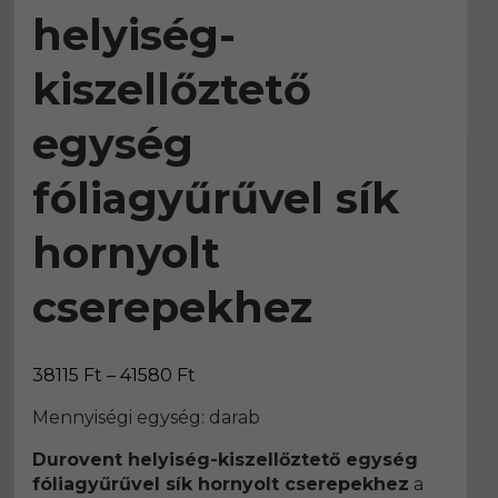
helyiség-
kiszellőztető
egység
fóliagyűrűvel sík
hornyolt
cserepekhez
Ártartomány:
38115
Ft
–
41580
Ft
38115 Ft
Mennyiségi egység: darab
-
41580 Ft
Durovent helyiség-kiszellőztető egység
fóliagyűrűvel sík hornyolt cserepekhez
a