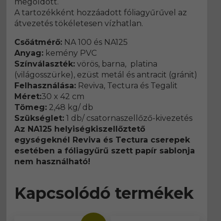
megoldott.
A tartozékként hozzáadott fóliagyűrűvel az
átvezetés tökéletesen vízhatlan.
Csőátmérő:
NA 100 és NA125
Anyag:
kemény PVC
Színválaszték:
vörös, barna, platina
(világosszürke), ezüst metál és antracit (gránit)
Felhasználása:
Reviva, Tectura és Tegalit
Méret:
30 x 42 cm
Tömeg:
2,48 kg/ db
Szükséglet:
1 db/ csatornaszellőző-kivezetés
Az NA125 helyiségkiszellőztető
egységeknél Reviva és Tectura cserepek
esetében a fóliagyűrű szett papír sablonja
nem használható!
Kapcsolódó termékek