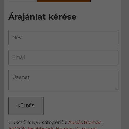
egység
fóliagyűrűvel
Árajánlat kérése
sík
hornyolt
cserepekhez
mennyiség
KÜLDÉS
Cikkszám:
N/A
Kategóriák:
Akciós Bramac
,
AKCIÓS TERMÉKEK
,
Bramac Durovent
,