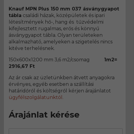
Knauf MPN Plus 150 mm 037 ásványgyapot
tábla
családi házak, középületek és ipari
létesítmények hő-, hang és tűzvédelmi
kifejlesztett rugalmas, erős és könnyű
ásványgyapot tábla. Olyan területeken
alkalmazható, amelyeken a szigetelés nincs
kitéve terhelésnek.
150x600x1200 mm 3,6 m2/csomag
1m2=
2916,67 Ft
Az ár csak az üzletünkben átvett anyagokra
érvényes, egyéb esetben a szállítási
határidőről és költségről kérjen árajánlatot
ügyfélszolgálatunktól.
Árajánlat kérése