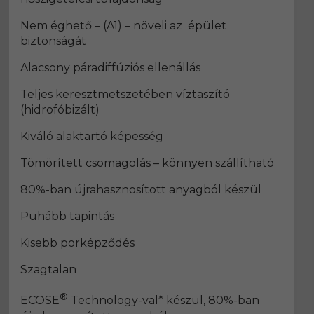
Nem éghető – (A1) – növeli az épület
biztonságát
Alacsony páradiffúziós ellenállás
Teljes keresztmetszetében víztaszító
(hidrofóbizált)
Kiváló alaktartó képesség
Tömörített csomagolás – könnyen szállítható
80%-ban újrahasznosított anyagból készül
Puhább tapintás
Kisebb porképződés
Szagtalan
®
ECOSE
Technology-val* készül, 80%-ban