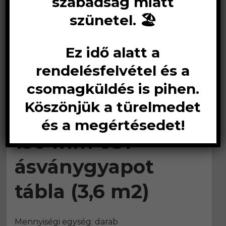
szabadság miatt
szünetel. 🏖️
Ez idő alatt a
rendelésfelvétel és a
csomagküldés is pihen.
Köszönjük a türelmedet
Knauf MPN Plus
és a megértésedet!
150 mm 037
ásványgyapot
tábla (3,6 m2)
Mennyiségi egység: darab