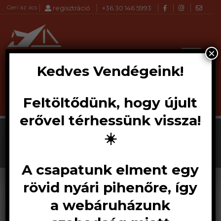
Geri az ács
regisztráció
+36 30 146 5993
×
Kedves Vendégeink!
Feltöltődünk, hogy újult
Products
KERESÉS
search
erővel térhessünk vissza!
☀️
A csapatunk elment egy
rövid nyári pihenőre, így
a webáruházunk