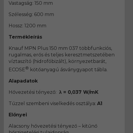
Vastagság: 150 mm
Szélesség: 600 mm
Hossz: 1200 mm
Termékleírás
Knauf MPN Plus 150 mm 037 többfunkciós,
rugalmas, erős és teljes keresztmetszetében
víztaszító (hidrofóbizált), környezetbarát,
®
ECOSE
kötőanyagú ásványgyapot tábla.
Alapadatok
Hővezetési tényező:
λ = 0,037 W/mK
Tűzzel szembeni viselkedés osztálya:
A1
Előnyei
Alacsony hővezetési tényező – kitűnő
hőszigetelési tulajdonság