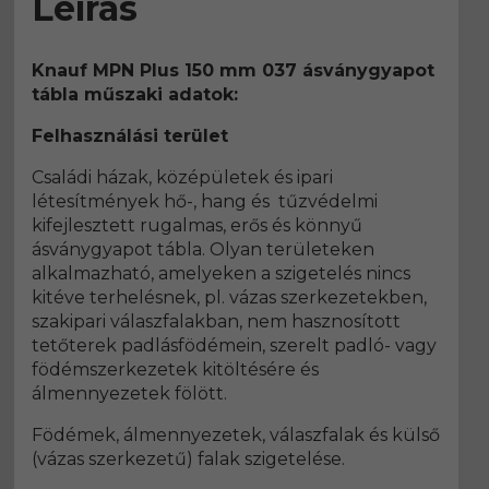
Leírás
Knauf MPN Plus 150 mm 037 ásványgyapot
tábla műszaki adatok:
Felhasználási terület
Családi házak, középületek és ipari
létesítmények hő-, hang és tűzvédelmi
kifejlesztett rugalmas, erős és könnyű
ásványgyapot tábla. Olyan területeken
alkalmazható, amelyeken a szigetelés nincs
kitéve terhelésnek, pl. vázas szerkezetekben,
szakipari válaszfalakban, nem hasznosított
tetőterek padlásfödémein, szerelt padló- vagy
födémszerkezetek kitöltésére és
álmennyezetek fölött.
Födémek, álmennyezetek, válaszfalak és külső
(vázas szerkezetű) falak szigetelése.