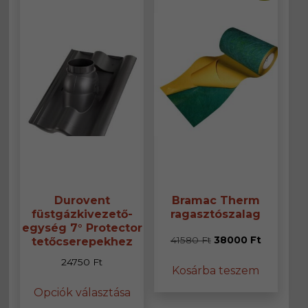
változatok
a
termékoldalon
választhatók
ki
Durovent
Bramac Therm
füstgázkivezető-
ragasztószalag
egység 7° Protector
Original
Current
41580
Ft
38000
Ft
tetőcserepekhez
price
price
24750
Ft
Kosárba teszem
was:
is:
Ennek
41580 Ft.
38000 Ft.
Opciók választása
a