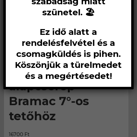
szabadság miatt
szünetel. 🏖️
Ez idő alatt a
rendelésfelvétel és a
csomagküldés is pihen.
Köszönjük a türelmedet
Műanyag
és a megértésedet!
alapcserép
Bramac 7°-os
tetőhöz
16700
Ft