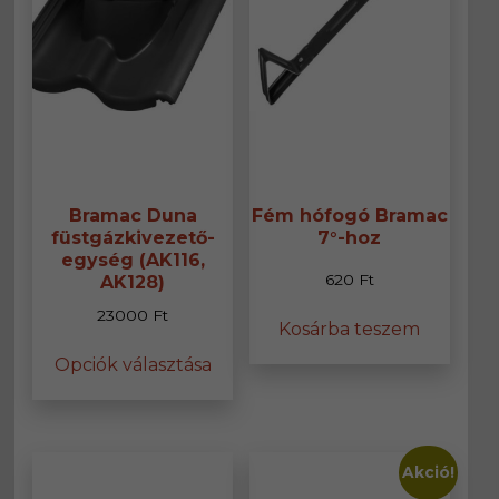
Bramac Duna
Fém hófogó Bramac
füstgázkivezető-
7°-hoz
egység (AK116,
620
Ft
AK128)
23000
Ft
Kosárba teszem
Ennek
Opciók választása
a
terméknek
több
variációja
van.
Akció!
A