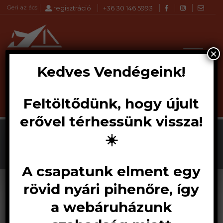
Geri az ács
regisztráció
+36 30 146 5993
×
Kedves Vendégeink!
Feltöltődünk, hogy újult
Products
KERESÉS
search
erővel térhessünk vissza!
☀️
A csapatunk elment egy
rövid nyári pihenőre, így
a webáruházunk