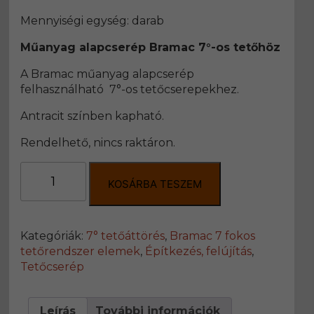
Mennyiségi egység: darab
Műanyag alapcserép Bramac 7°-os tetőhöz
A Bramac műanyag alapcserép
felhasználható 7°-os tetőcserepekhez.
Antracit színben kapható.
Rendelhető, nincs raktáron.
Műanyag
alapcserép
KOSÁRBA TESZEM
Bramac
7°-
os
Kategóriák:
7° tetőáttörés
,
Bramac 7 fokos
tetőhöz
tetőrendszer elemek
,
Építkezés, felújítás
,
mennyiség
Tetőcserép
Leírás
További információk