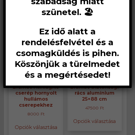
szabadság miatt
szünetel. 🏖️
Ez idő alatt a
rendelésfelvétel és a
csomagküldés is pihen.
Köszönjük a türelmedet
és a megértésedet!
Bramac Átvilágító
Bramac biztonsági
cserép hornyolt
rács alumínium
hullámos
25×88 cm
cserepekhez
47500
Ft
8000
Ft
Ennek
Opciók választása
Ennek
a
Opciók választása
a
termék