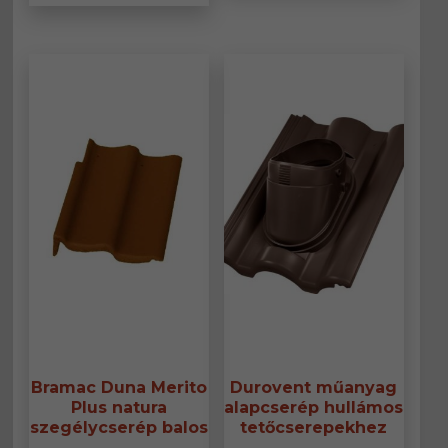
terméknek
több
több
variáció
variációja
van.
van.
A
A
változa
változatok
a
a
termék
termékoldalon
választ
választhatók
ki
ki
Bramac Duna Merito
Durovent műanyag
Plus natura
alapcserép hullámos
szegélycserép balos
tetőcserepekhez