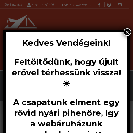
Geri az ács
regisztráció
+36 30 146 5993
×
Kedves Vendégeink!
Feltöltődünk, hogy újult
Products
KERESÉS
search
erővel térhessünk vissza!
Tetőcserép
☀️
A csapatunk elment egy
Mind a(z) 6 találat megjelenítve
rövid nyári pihenőre, így
a webáruházunk