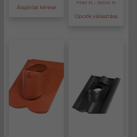
Ártartomá
11760
Ft
–
15000
Ft
Árajánlat kérése
11760 Ft
Ennek
Opciók választása
-
a
15000 Ft
termék
több
variáció
van.
A
változa
a
termék
választ
ki