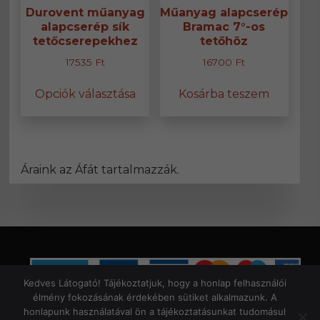
Durovent műanyag
Műanyag alapcserép
alapcserép sík
Bramac 7°-os
tetőcserepekhez
tetőhöz
17535
Ft
16700
Ft
Ennek
Opciók választása
Kosárba teszem
a
terméknek
több
variációja
van.
Áraink az Áfát tartalmazzák.
A
változatok
a
termékoldalon
választhatók
ki
Kedves Látogató! Tájékoztatjuk, hogy a honlap felhasználói
élmény fokozásának érdekében sütiket alkalmazunk. A
Általános Szerződési Feltételek
|
Bejelentkezés
honlapunk használatával ön a tájékoztatásunkat tudomásul