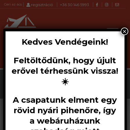
Geri az ács
regisztráció
+36 30 146 5993
×
Kedves Vendégeink!
Feltöltődünk, hogy újult
Products
KERESÉS
search
erővel térhessünk vissza!
☀️
A csapatunk elment egy
rövid nyári pihenőre, így
a webáruházunk