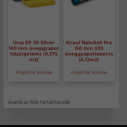
Ursa DF 39 Silver
Knauf NatuRoll Pro
100 mm üveggyapot
150 mm 039
hőszigetelés (9,375
üveggyapottekercs
m2)
(6,12m2)
Árajánlat kérése
Árajánlat kérése
Áraink az Áfát tartalmazzák.