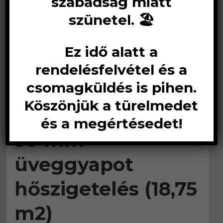
szabadság miatt
szünetel. 🏖️
Ez idő alatt a
rendelésfelvétel és a
csomagküldés is pihen.
Köszönjük a türelmedet
Ursa DF 39 Silver
és a megértésedet!
50 mm
üveggyapot
hőszigetelés (18,75
m2)