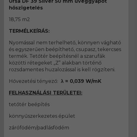
Ursa DF 39 Silver 50 mm üveggyapot
hőszigetelés
18,75 m2
TERMÉLKEÍRÁS:
Nyomással nem terhelhető, könnyen vágható
és egyszerűen beépíthető, csupasz, tekercses
termék. Tetőtér beépítésnél a szarufák
közötti rétegeket „Z” alakban történő
rozsdamentes huzalozással is kell rögzíteni.
Hővezetési tényező:
λ = 0,039 W/mK
FELHASZNÁLÁSI TERÜLETEI:
tetőtér beépítés
könnyűszerkezetes épület
zárófödém/padlásfödém