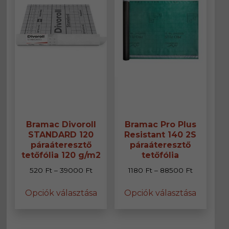
Bramac Divoroll
Bramac Pro Plus
STANDARD 120
Resistant 140 2S
páraáteresztő
páraáteresztő
tetőfólia 120 g/m2
tetőfólia
Ártartomány:
Ártartomá
520
Ft
–
39000
Ft
1180
Ft
–
88500
Ft
520 Ft
1180 Ft
Ennek
Ennek
Opciók választása
Opciók választása
-
-
a
a
39000 Ft
88500 Ft
terméknek
termék
több
több