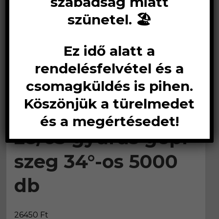
szabadság miatt
szünetel. 🏖️
Ez idő alatt a
rendelésfelvétel és a
csomagküldés is pihen.
Köszönjük a türelmedet
Síktáras szeg
és a megértésedet!
28/63 gyűrűs gépi
szeg 34°-os 5000
db
26450
Ft