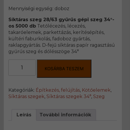
Mennyiségi egység: doboz
Síktáras szeg 28/63 gyűrűs gépi szeg 34°-
os 5000 db
Tetőlécezés, lécezés,
takaróelemek, parkettázás, kerítésépítés,
kültéri faburkolás, fadoboz gyártás,
raklapgyártás. D-fejű síktáras papír ragasztású
gyűrűs szeg és dőlésszöge 34°
Síktáras
szeg
KOSÁRBA TESZEM
28/63
gyűrűs
gépi
Kategóriák:
Építkezés, felújítás
,
Kötőelemek
,
szeg
Síktáras szegek
,
Síktáras szegek 34°
,
Szeg
34°-
os
5000
Leírás
További információk
db
mennyiség