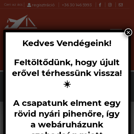
Geri az ács
regisztráció
+36 30 146 5993
×
Kedves Vendégeink!
Feltöltődünk, hogy újult
Products
KERESÉS
search
erővel térhessünk vissza!
☀️
A csapatunk elment egy
rövid nyári pihenőre, így
a webáruházunk