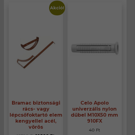
variációja
variáció
van.
van.
Akció!
A
A
változatok
változa
a
a
termékoldalon
termék
választhatók
választ
ki
ki
Bramac biztonsági
Celo Apolo
rács- vagy
univerzális nylon
lépcsőfoktartó elem
dűbel M10X50 mm
kengyellel acél,
910FX
vörös
40
Ft